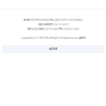
회사명
화끈이벽난로보일러
주소
강원도 원주시 소초면 섬배로 6
사업자 등록번호
224-16-24915
대표
임창섭
전화
033)733-2880
팩스
033)732-2883
Copyright © 2017 화끈이벽난로보일러. All Rights Reserved.
관리자
상단으로