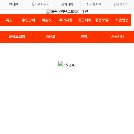
인사말
찾아오시는길
공지사항
상담게시판
전국대리점
특징
주입장치
배관도
주의사항
응급처치
좋은보일러
사용방법
화목보일러
벽난로
장작
시공사례
본문